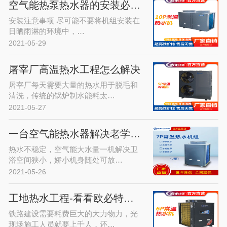
空气能热泵热水器的安装必须注意的…
安装注意事项 尽可能不要将机组安装在
日晒雨淋的环境中，…
2021-05-29
屠宰厂高温热水工程怎么解决
屠宰厂每天需要大量的热水用于脱毛和
清洗，传统的锅炉制水能耗太…
2021-05-27
一台空气能热水器解决老学区房热水…
热水不稳定，空气能大水量一机解决卫
浴空间狭小，娇小机身随处可放…
2021-05-26
工地热水工程-看看欧必特空气能热…
铁路建设需要耗费巨大的大力物力，光
现场施工人员就要上千人，还…