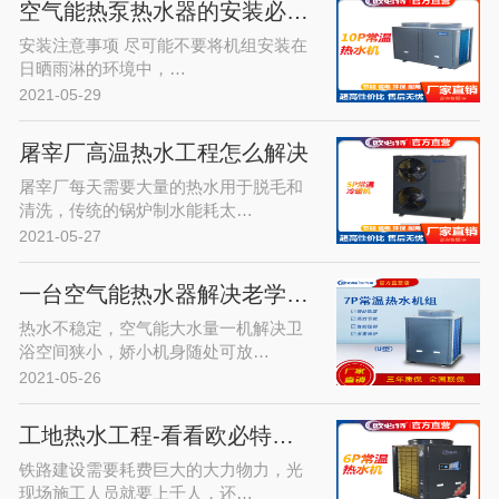
空气能热泵热水器的安装必须注意的…
安装注意事项 尽可能不要将机组安装在
日晒雨淋的环境中，…
2021-05-29
屠宰厂高温热水工程怎么解决
屠宰厂每天需要大量的热水用于脱毛和
清洗，传统的锅炉制水能耗太…
2021-05-27
一台空气能热水器解决老学区房热水…
热水不稳定，空气能大水量一机解决卫
浴空间狭小，娇小机身随处可放…
2021-05-26
工地热水工程-看看欧必特空气能热…
铁路建设需要耗费巨大的大力物力，光
现场施工人员就要上千人，还…