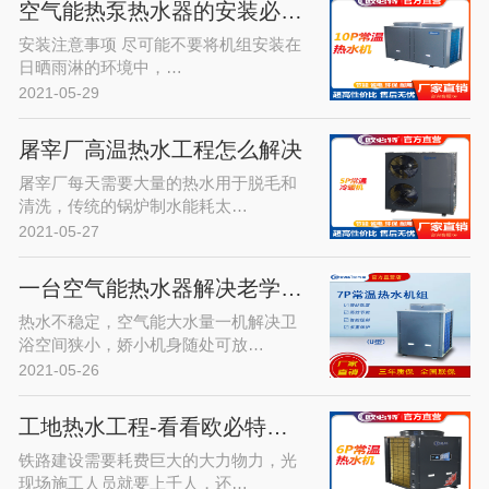
空气能热泵热水器的安装必须注意的…
安装注意事项 尽可能不要将机组安装在
日晒雨淋的环境中，…
2021-05-29
屠宰厂高温热水工程怎么解决
屠宰厂每天需要大量的热水用于脱毛和
清洗，传统的锅炉制水能耗太…
2021-05-27
一台空气能热水器解决老学区房热水…
热水不稳定，空气能大水量一机解决卫
浴空间狭小，娇小机身随处可放…
2021-05-26
工地热水工程-看看欧必特空气能热…
铁路建设需要耗费巨大的大力物力，光
现场施工人员就要上千人，还…