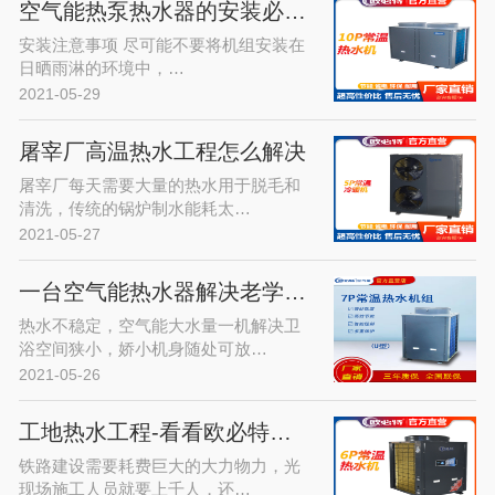
空气能热泵热水器的安装必须注意的…
安装注意事项 尽可能不要将机组安装在
日晒雨淋的环境中，…
2021-05-29
屠宰厂高温热水工程怎么解决
屠宰厂每天需要大量的热水用于脱毛和
清洗，传统的锅炉制水能耗太…
2021-05-27
一台空气能热水器解决老学区房热水…
热水不稳定，空气能大水量一机解决卫
浴空间狭小，娇小机身随处可放…
2021-05-26
工地热水工程-看看欧必特空气能热…
铁路建设需要耗费巨大的大力物力，光
现场施工人员就要上千人，还…