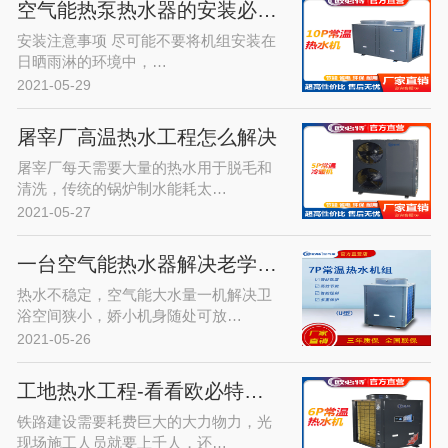
空气能热泵热水器的安装必须注意的…
安装注意事项 尽可能不要将机组安装在
日晒雨淋的环境中，…
2021-05-29
屠宰厂高温热水工程怎么解决
屠宰厂每天需要大量的热水用于脱毛和
清洗，传统的锅炉制水能耗太…
2021-05-27
一台空气能热水器解决老学区房热水…
热水不稳定，空气能大水量一机解决卫
浴空间狭小，娇小机身随处可放…
2021-05-26
工地热水工程-看看欧必特空气能热…
铁路建设需要耗费巨大的大力物力，光
现场施工人员就要上千人，还…